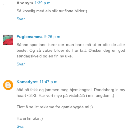
Anonym
1:39 p.m.
Så koselig med ein slik tur,flotte bilder:)
Svar
Fuglemamma
9:26 p.m.
Sånne spontane turer der man bare må ut er ofte de aller
beste. Og så vakre bilder du har tatt. Ønsker deg en god
søndagskveld og en fin ny uke.
Svar
Komadyret
11:47 p.m.
ååå nå fekk eg jammen meg hjemlengsel. Randaberg in my
heart <3>3. Har vert mye på vistehålå i min ungdom ;)
Flott å se litt reklame for gamlebygda mi ;)
Ha ei fin uke ;)
Svar