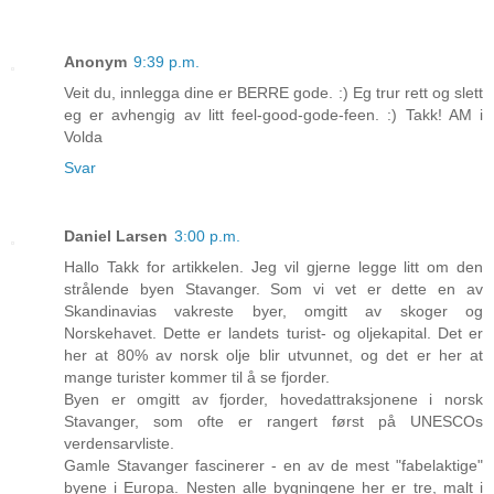
Anonym
9:39 p.m.
Veit du, innlegga dine er BERRE gode. :) Eg trur rett og slett
eg er avhengig av litt feel-good-gode-feen. :) Takk! AM i
Volda
Svar
Daniel Larsen
3:00 p.m.
Hallo Takk for artikkelen. Jeg vil gjerne legge litt om den
strålende byen Stavanger. Som vi vet er dette en av
Skandinavias vakreste byer, omgitt av skoger og
Norskehavet. Dette er landets turist- og oljekapital. Det er
her at 80% av norsk olje blir utvunnet, og det er her at
mange turister kommer til å se fjorder.
Byen er omgitt av fjorder, hovedattraksjonene i norsk
Stavanger, som ofte er rangert først på UNESCOs
verdensarvliste.
Gamle Stavanger fascinerer - en av de mest "fabelaktige"
byene i Europa. Nesten alle bygningene her er tre, malt i