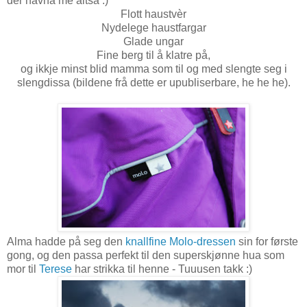
der havna me altså :)
Flott haustvèr
Nydelege haustfargar
Glade ungar
Fine berg til å klatre på,
og ikkje minst blid mamma som til og med slengte seg i
slengdissa (bildene frå dette er upubliserbare, he he he).
Alma hadde på seg den
knallfine Molo-dressen
sin for første
gong, og den passa perfekt til den superskjønne hua som
mor til
Terese
har strikka til henne - Tuuusen takk :)