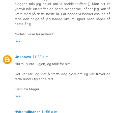
bloggen min jeg heller om vi hadde truffest )) Man blir litt
ydmyk når en treffer de beste bloggerne. håper jeg kan få
være med på dette neste år. I år hadde vi booket oss inn på
ferie den helga så jeg hadde ikke mulighet. Men håper på
neste år ))
Nydelig vase forsesten !1
Svar
Unknown
11:22 a.m.
Hurra, hurra - igjen, og takk for sist!
Det var utruleg kjet å treffe deg sjølv om eg var travel og
farta rundt i fykande fart.
Klem frå Magni
Svar
Hvite tulipaner
11:56 a.m.