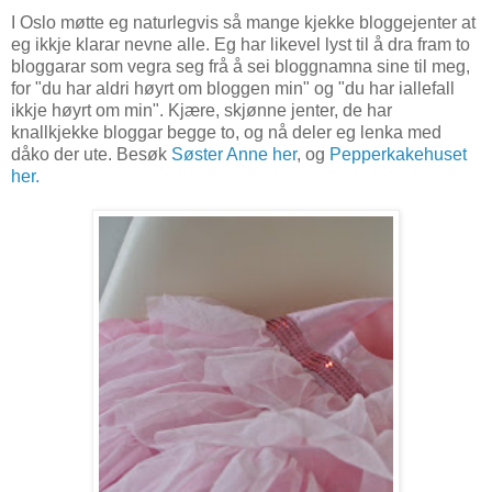
I Oslo møtte eg naturlegvis så mange kjekke bloggejenter at
eg ikkje klarar nevne alle. Eg har likevel lyst til å dra fram to
bloggarar som vegra seg frå å sei bloggnamna sine til meg,
for "du har aldri høyrt om bloggen min" og "du har iallefall
ikkje høyrt om min". Kjære, skjønne jenter, de har
knallkjekke bloggar begge to, og nå deler eg lenka med
dåko der ute. Besøk
Søster Anne her
, og
Pepperkakehuset
her.