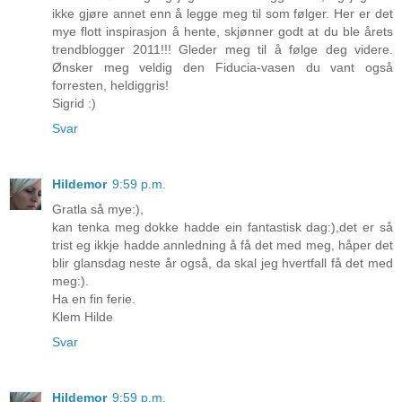
ikke gjøre annet enn å legge meg til som følger. Her er det
mye flott inspirasjon å hente, skjønner godt at du ble årets
trendblogger 2011!!! Gleder meg til å følge deg videre.
Ønsker meg veldig den Fiducia-vasen du vant også
forresten, heldiggris!
Sigrid :)
Svar
Hildemor
9:59 p.m.
Gratla så mye:),
kan tenka meg dokke hadde ein fantastisk dag:),det er så
trist eg ikkje hadde annledning å få det med meg, håper det
blir glansdag neste år også, da skal jeg hvertfall få det med
meg:).
Ha en fin ferie.
Klem Hilde
Svar
Hildemor
9:59 p.m.