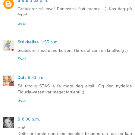
S & E
1:32 p.m.
Gratulerer så mye! Fantastisk flott premie :-) Kos deg på
ferie!
Svar
Strikkelise
1:55 p.m.
Gratulerer med utmerkelsen! Høres ut som en knallhelg :)
Svar
Datt
6:33 p.m.
Så utrolig STAS å få møte deg altså! Og den nydelige
Fiducia-vasen var meget fortjent! ;)
Svar
S
8:06 p.m.
Hei!
Dette er første gang jeg besøker bloggen din, og jeg kan