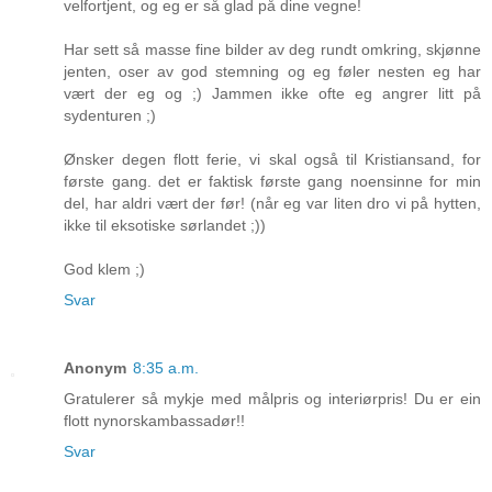
velfortjent, og eg er så glad på dine vegne!
Har sett så masse fine bilder av deg rundt omkring, skjønne
jenten, oser av god stemning og eg føler nesten eg har
vært der eg og ;) Jammen ikke ofte eg angrer litt på
sydenturen ;)
Ønsker degen flott ferie, vi skal også til Kristiansand, for
første gang. det er faktisk første gang noensinne for min
del, har aldri vært der før! (når eg var liten dro vi på hytten,
ikke til eksotiske sørlandet ;))
God klem ;)
Svar
Anonym
8:35 a.m.
Gratulerer så mykje med målpris og interiørpris! Du er ein
flott nynorskambassadør!!
Svar