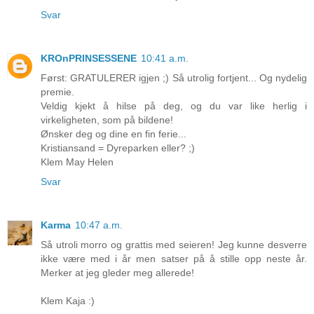
Svar
KROnPRINSESSENE
10:41 a.m.
Først: GRATULERER igjen ;) Så utrolig fortjent... Og nydelig
premie.
Veldig kjekt å hilse på deg, og du var like herlig i
virkeligheten, som på bildene!
Ønsker deg og dine en fin ferie...
Kristiansand = Dyreparken eller? ;)
Klem May Helen
Svar
Karma
10:47 a.m.
Så utroli morro og grattis med seieren! Jeg kunne desverre
ikke være med i år men satser på å stille opp neste år.
Merker at jeg gleder meg allerede!
Klem Kaja :)