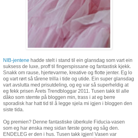
NIB-jentene
hadde stelt i stand til ein glansdag som vart ein
suksess de luxe, proff til fingerspissane og fantastisk kjekk.
Snakk om rause, hjertevarme, kreative og flotte jenter. Eg lo
og vart rørt så tårene trilla i tide og utide. Ein super glansdag
vart avslutta med prisutdeling, og eg var så superheldig at
eg fekk prisen Årets Trendbloggar 2011. Tusen takk til alle
dåko som stemte på bloggen min, trass i at eg berre
sporadisk har hatt tid til å legge sjela mi igjen i bloggen den
siste tida.
Og premien? Denne fantastiske überkule Fiducia-vasen
som eg har ønska meg sidan første gong eg såg den.
ENDELEG er den i hus. Tusen takk igjen! Vasen var