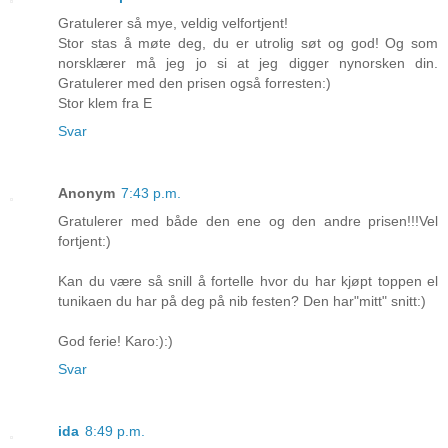
Gratulerer så mye, veldig velfortjent!
Stor stas å møte deg, du er utrolig søt og god! Og som
norsklærer må jeg jo si at jeg digger nynorsken din.
Gratulerer med den prisen også forresten:)
Stor klem fra E
Svar
Anonym
7:43 p.m.
Gratulerer med både den ene og den andre prisen!!!Vel
fortjent:)
Kan du være så snill å fortelle hvor du har kjøpt toppen el
tunikaen du har på deg på nib festen? Den har"mitt" snitt:)
God ferie! Karo:):)
Svar
ida
8:49 p.m.